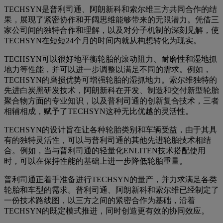
TECHSYN是普利司通、阿朗新科和索尔维三方共同合作的结
果，展现了紧密协作和开阔思维能够带来的无限潜力。凭借三
家公司间的独特合作和理解，以及对分子机制的深刻见解，使
TECHSYN在短短24个月的时间内就从构想转化为现实。
TECHSYN可以很好地平衡轮胎的滚动阻力、耐磨性和湿地抓
地力等性能，并可以进一步调整以满足不同的需求。例如，
TECHSYN的磨损优势可增强轮胎的湿抓地力。索尔维独特的
先进白炭黑研发技术，阿朗新科在开发、制造和交付新型轮胎
聚合物方面的专业知识，以及普利司通的创新复合技术，三者
相辅相成，赋予了TECHSYN这种无比优越的灵活性。
TECHSYN的设计旨在让各种轮胎类别和车辆受益，由于其具
有的独特灵活性，可以与普利司通的其他先进轮胎技术相结
合。例如，当与普利司通的轻量化ENLITEN技术搭配使用
时，可以在保持性能的基础上进一步降低轮胎重量。
普利司通正着手准备进行TECHSYN的量产，并力求满足各类
轮胎和车型的需求。普利司通、阿朗新科和索尔维已经制定了
一份技术路线图，以三方之间的紧密合作为基础，沿着
TECHSYN的既定模式推进，同时创造更有效的协同效应。