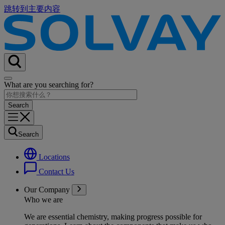
跳转到主要内容
What are you searching for?
Search
Locations
Contact Us
Our Company
Who we are
We are essential chemistry, making progress possible for