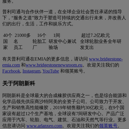
服务。
普利司通与合作伙伴一道，在全球企业社会责任承诺的指导
下，“服务之道”致力于塑造可持续的交通出行未来，并改善人
们的出行，生活，工作和娱乐方式。
40个
21000多
16个
1间
超过7.2亿欧元
国
名
轮胎工
研发中心兼试
全球轮胎业务全年研
家
员工
厂
验场
发支出
有关普利司通在EMIA的更多信息，请访问
www.bridgestone-
emia.com
和
www.bridgestonenewsroom.eu
。欢迎关注我们的
Facebook
,
Instagram
,
YouTube
和领英账号。
关于阿朗新科
阿朗新科是全球最大的合成橡胶供应商之一，也是综合能源和
化学品领先供应商沙特阿美的全资子公司。公司致力于开发、
生产和销售高性能橡胶，2019年销售额约30亿欧元，在9个国
家设有超过12个生产基地，全球设有7间研发中心。产品广泛
应用于汽车、轮胎、电气、建筑、石油和天然气等行业。更多
信息请访问
www.arlanxeo.com
。欢迎关注我们的
领英账号
。