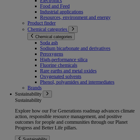
Electronics
Food and Feed
Industrial applications
Resources, environment and energy
Product finder
Chemical categories
Chemical categories
Soda ash
Sodium bicarbonate and derivatives
Peroxygens
High-performance silica
Fluorine chemicals
Rare earths and metal oxides
Oxygenated solvents
Phenol, polyamides and intermediates
Brands
Sustainability
Sustainability
Explore how our For Generations roadmap advances climate
action, responsible resource management, and positive
outcomes for people and communities through our Planet
Progress and Better Life pillars.
Sustainability