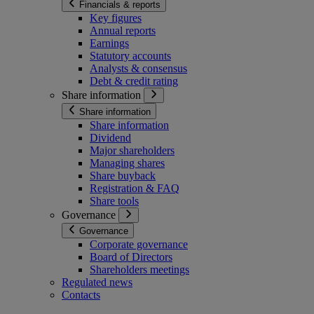
Financials & reports
Key figures
Annual reports
Earnings
Statutory accounts
Analysts & consensus
Debt & credit rating
Share information
Share information
Share information
Dividend
Major shareholders
Managing shares
Share buyback
Registration & FAQ
Share tools
Governance
Governance
Corporate governance
Board of Directors
Shareholders meetings
Regulated news
Contacts