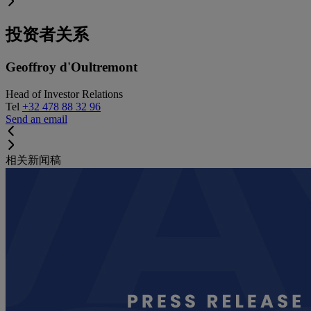
投资者关系
Geoffroy d'Oultremont
Head of Investor Relations
Tel
+32 478 88 32 96
Send an email
相关新闻稿