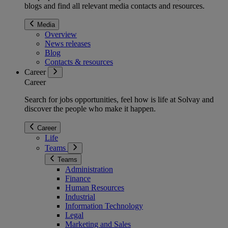
blogs and find all relevant media contacts and resources.
Media
Overview
News releases
Blog
Contacts & resources
Career
Career
Search for jobs opportunities, feel how is life at Solvay and
discover the people who make it happen.
Career
Life
Teams
Teams
Administration
Finance
Human Resources
Industrial
Information Technology
Legal
Marketing and Sales