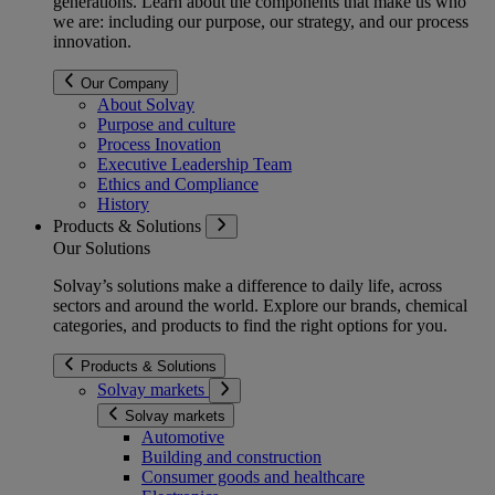
generations
. Learn about the components that make us who
we are: including our purpose, our strategy, and our process
innovation.
Our Company
About Solvay
Purpose and culture
Process Inovation
Executive Leadership Team
Ethics and Compliance
History
Products & Solutions
Our Solutions
Solvay’s solutions make a difference to daily life, across
sectors and around the world. Explore our brands, chemical
categories, and products to find the right options for you.
Products & Solutions
Solvay markets
Solvay markets
Automotive
Building and construction
Consumer goods and healthcare