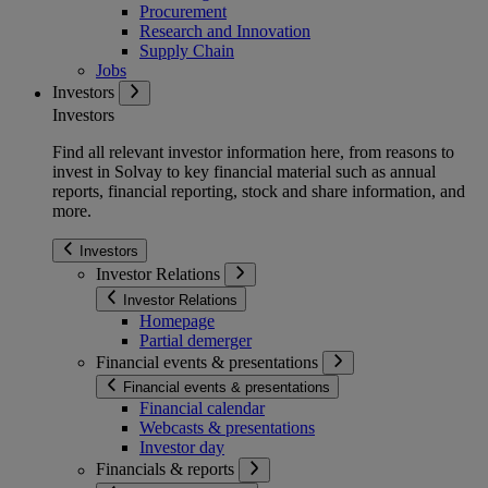
Procurement
Research and Innovation
Supply Chain
Jobs
Investors
Investors
Find all relevant investor information here, from reasons to
invest in Solvay to key financial material such as annual
reports, financial reporting, stock and share information, and
more.
Investors
Investor Relations
Investor Relations
Homepage
Partial demerger
Financial events & presentations
Financial events & presentations
Financial calendar
Webcasts & presentations
Investor day
Financials & reports