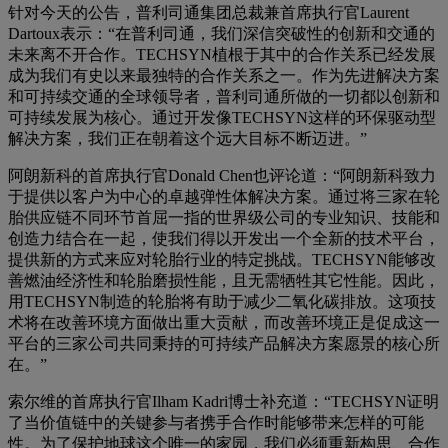
针对今天的公告，普利司通集团总裁兼首席执行官Laurent
Dartoux表示：“在普利司通，我们深信突破性的创新和交通的
未来离不开合作。TECHSYN植根于其中的合作关系已经发展
成为我们有史以来最独特的合作关系之一。作为先进解决方案
和可持续交通的全球领导者，普利司通所做的一切都以创新和
可持续发展为核心。通过开发像TECHSYN这样的环保驱动型
解决方案，我们正在朝着这个远大目标不断迈进。”
阿朗新科的首席执行官Donald Chen也评论道：“阿朗新科致力
于提供以客户为中心的卓越弹性体解决方案。通过将三家在轮
胎供应链不同环节首屈一指的世界级公司的专业知识、技能和
创造力结合在一起，使我们得以开发出一个全新的技术平台，
提供新的方式来应对轮胎行业的特定挑战。TECHSYN能够改
善燃油经济性和轮胎磨损性能，且无需牺牲其它性能。因此，
用TECHSYN制造的轮胎将有助于减少二氧化碳排放。这项技
术将在改善环境方面做出重大贡献，而改善环境正是促成这一
平台的三家公司共同秉持的可持续产品解决方案愿景的核心所
在。”
索尔维的首席执行官Ilham Kadri博士补充道：“TECHSYN证明
了当价值链中的关键参与者携手合作时能够带来怎样的可能
性。为了保护地球这个唯一的家园，我们必须重新构思、合作