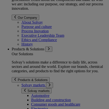
we are: including our purpose, our strategy, and our process
innovation.
Our Company
About Solvay
Purpose and culture
Process Inovation
Executive Leadership Team
Ethics and Compliance
History
Products & Solutions
Our Solutions
Solvay’s solutions make a difference to daily life, across
sectors and around the world. Explore our brands, chemical
categories, and products to find the right options for you.
Products & Solutions
Solvay markets
Solvay markets
Automotive
Building and construction
Consumer goods and healthcare
Electronics