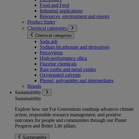
Food and Feed
Industrial applications
Resources, environment and energy
Product finder
Chemical categories
Chemical categories
Soda ash
Sodium bicarbonate and derivatives
Peroxygens
High-performance silica
Fluorine chemicals
Rare earths and metal oxides
Oxygenated solvents
Phenol, polyamides and intermediates
Brands
Sustainability
Sustainability
Explore how our For Generations roadmap advances climate
action, responsible resource management, and positive
outcomes for people and communities through our Planet
Progress and Better Life pillars.
Sustainability