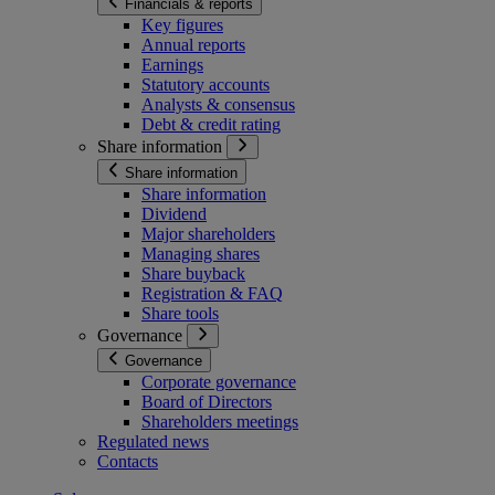
Financials & reports
Key figures
Annual reports
Earnings
Statutory accounts
Analysts & consensus
Debt & credit rating
Share information
Share information
Share information
Dividend
Major shareholders
Managing shares
Share buyback
Registration & FAQ
Share tools
Governance
Governance
Corporate governance
Board of Directors
Shareholders meetings
Regulated news
Contacts