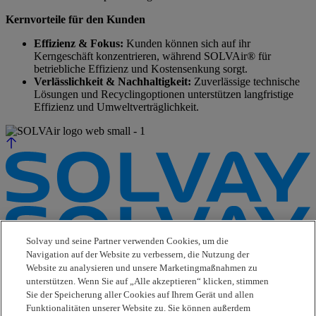
Kernvorteile für den Kunden
Effizienz & Fokus:
Kunden können sich auf ihr
Kerngeschäft konzentrieren, während SOLVAir® für
betriebliche Effizienz und Kostensenkung sorgt.
Verlässlichkeit & Nachhaltigkeit:
Zuverlässige technische
Lösungen und Recyclingoptionen unterstützen langfristige
Effizienz und Umweltverträglichkeit.
Solvay und seine Partner verwenden Cookies, um die
Navigation auf der Website zu verbessern, die Nutzung der
Website zu analysieren und unsere Marketingmaßnahmen zu
e-Business
unterstützen. Wenn Sie auf „Alle akzeptieren“ klicken, stimmen
Contact Us
Sie der Speicherung aller Cookies auf Ihrem Gerät und allen
Suppliers
Funktionalitäten unserer Website zu. Sie können außerdem
Ethics Helpline