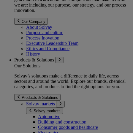
we are: including our purpose, our strategy, and our process
innovation.
Our Company
About Solvay
Purpose and culture
Process Inovation
Executive Leadership Team
Ethics and Compliance
History
Products & Solutions
Our Solutions
Solvay’s solutions make a difference to daily life, across
sectors and around the world. Explore our brands, chemical
categories, and products to find the right options for you.
Products & Solutions
Solvay markets
Solvay markets
Automotive
Building and construction
Consumer goods and healthcare
Electronics