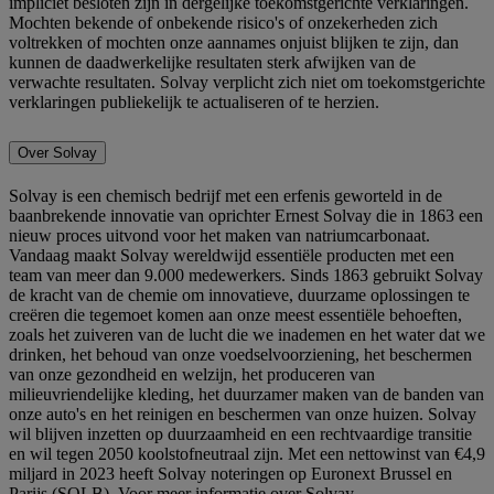
impliciet besloten zijn in dergelijke toekomstgerichte verklaringen.
Mochten bekende of onbekende risico's of onzekerheden zich
voltrekken of mochten onze aannames onjuist blijken te zijn, dan
kunnen de daadwerkelijke resultaten sterk afwijken van de
verwachte resultaten. Solvay verplicht zich niet om toekomstgerichte
verklaringen publiekelijk te actualiseren of te herzien.
Over Solvay
Solvay is een chemisch bedrijf met een erfenis geworteld in de
baanbrekende innovatie van oprichter Ernest Solvay die in 1863 een
nieuw proces uitvond voor het maken van natriumcarbonaat.
Vandaag maakt Solvay wereldwijd essentiële producten met een
team van meer dan 9.000 medewerkers. Sinds 1863 gebruikt Solvay
de kracht van de chemie om innovatieve, duurzame oplossingen te
creëren die tegemoet komen aan onze meest essentiële behoeften,
zoals het zuiveren van de lucht die we inademen en het water dat we
drinken, het behoud van onze voedselvoorziening, het beschermen
van onze gezondheid en welzijn, het produceren van
milieuvriendelijke kleding, het duurzamer maken van de banden van
onze auto's en het reinigen en beschermen van onze huizen. Solvay
wil blijven inzetten op duurzaamheid en een rechtvaardige transitie
en wil tegen 2050 koolstofneutraal zijn. Met een nettowinst van €4,9
miljard in 2023 heeft Solvay noteringen op Euronext Brussel en
Parijs (SOLB). Voor meer informatie over Solvay,