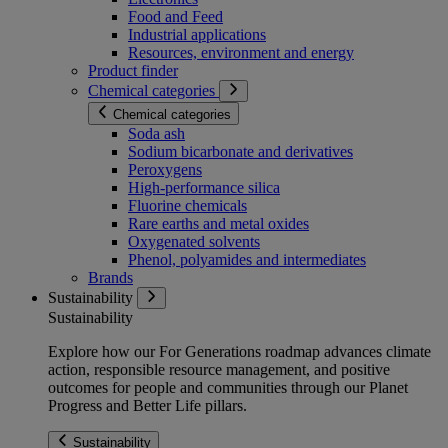
Food and Feed
Industrial applications
Resources, environment and energy
Product finder
Chemical categories
Chemical categories
Soda ash
Sodium bicarbonate and derivatives
Peroxygens
High-performance silica
Fluorine chemicals
Rare earths and metal oxides
Oxygenated solvents
Phenol, polyamides and intermediates
Brands
Sustainability
Sustainability
Explore how our For Generations roadmap advances climate
action, responsible resource management, and positive
outcomes for people and communities through our Planet
Progress and Better Life pillars.
Sustainability