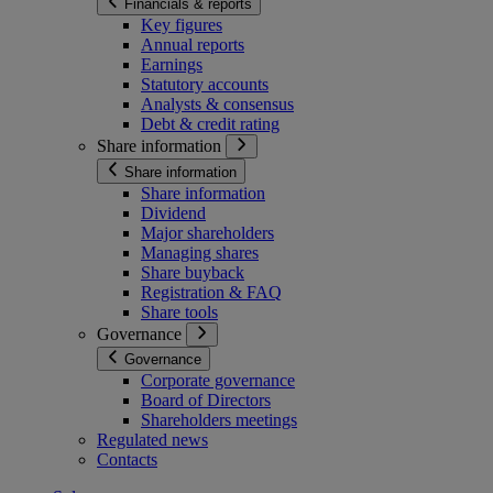
Financials & reports
Key figures
Annual reports
Earnings
Statutory accounts
Analysts & consensus
Debt & credit rating
Share information
Share information
Share information
Dividend
Major shareholders
Managing shares
Share buyback
Registration & FAQ
Share tools
Governance
Governance
Corporate governance
Board of Directors
Shareholders meetings
Regulated news
Contacts