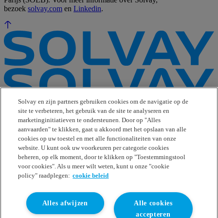
bezoek
solvay.com
en
Linkedin
.
Solvay en zijn partners gebruiken cookies om de navigatie op de
site te verbeteren, het gebruik van de site te analyseren en
e-Business
marketinginitiatieven te ondersteunen. Door op "Alles
Contact Us
aanvaarden" te klikken, gaat u akkoord met het opslaan van alle
Suppliers
cookies op uw toestel en met alle functionaliteiten van onze
Ethics Helpline
website. U kunt ook uw voorkeuren per categorie cookies
Sitemap
beheren, op elk moment, door te klikken op "Toestemmingstool
voor cookies". Als u meer wilt weten, kunt u onze "cookie
Solvay's Privacy & Cookie Policy
policy" raadplegen:
cookie beleid
Terms and Conditions and Legal Notice
Disclaimer
Alles afwijzen
Alle cookies
Linkedin
WeChat
accepteren