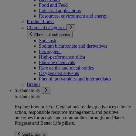
Food and Feed
Industrial applications
Resources, environment and energy
Product finder
Chemical categories
Chemical categories
Soda ash
Sodium bicarbonate and derivatives
Peroxygens
High-performance silica
Fluorine chemicals
Rare earths and metal oxides
Oxygenated solvents
Phenol, polyamides and intermediates
Brands
Sustainability
Sustainability
Explore how our For Generations roadmap advances climate
action, responsible resource management, and positive
outcomes for people and communities through our Planet
Progress and Better Life pillars.
Sustainability