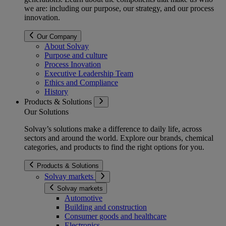
we are: including our purpose, our strategy, and our process
innovation.
Our Company
About Solvay
Purpose and culture
Process Inovation
Executive Leadership Team
Ethics and Compliance
History
Products & Solutions
Our Solutions
Solvay’s solutions make a difference to daily life, across
sectors and around the world. Explore our brands, chemical
categories, and products to find the right options for you.
Products & Solutions
Solvay markets
Solvay markets
Automotive
Building and construction
Consumer goods and healthcare
Electronics