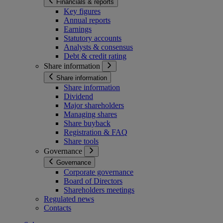
Financials & reports
Key figures
Annual reports
Earnings
Statutory accounts
Analysts & consensus
Debt & credit rating
Share information
Share information
Share information
Dividend
Major shareholders
Managing shares
Share buyback
Registration & FAQ
Share tools
Governance
Governance
Corporate governance
Board of Directors
Shareholders meetings
Regulated news
Contacts