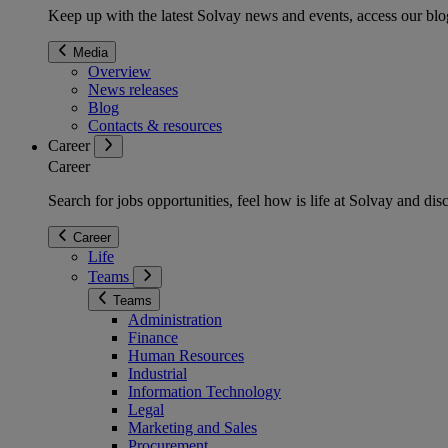
Keep up with the latest Solvay news and events, access our blog
Media
Overview
News releases
Blog
Contacts & resources
Career
Career
Search for jobs opportunities, feel how is life at Solvay and d
Career
Life
Teams
Teams
Administration
Finance
Human Resources
Industrial
Information Technology
Legal
Marketing and Sales
Procurement