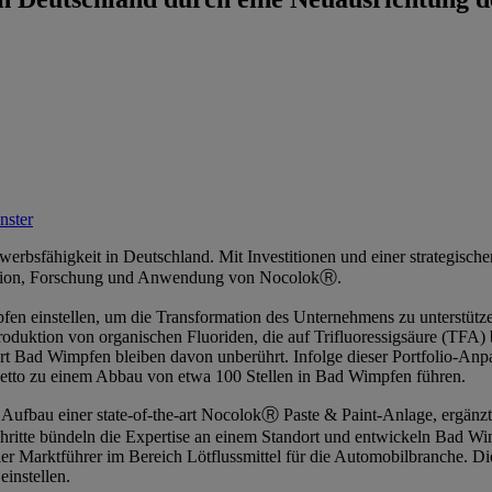
nster
werbsfähigkeit in Deutschland. Mit Investitionen und einer strategisc
uktion, Forschung und Anwendung von NocolokⓇ.
en einstellen, um die Transformation des Unternehmens zu unterstütz
duktion von organischen Fluoriden, die auf Trifluoressigsäure (TFA) b
ort Bad Wimpfen bleiben davon unberührt. Infolge dieser Portfolio-An
etto zu einem Abbau von etwa 100 Stellen in Bad Wimpfen führen.
r Aufbau einer state-of-the-art NocolokⓇ Paste & Paint-Anlage, ergänz
hritte bündeln die Expertise an einem Standort und entwickeln Bad W
er Marktführer im Bereich Lötflussmittel für die Automobilbranche. 
einstellen.