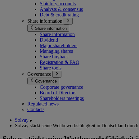
Statutory accounts
Analysts & consensus
Debt & credit rating
Share information
Share information
Share information
Dividend
Major shareholders
Managing shares
Share buyback
Registration & FAQ
Share tools
Governance
Governance
Corporate governance
Board of Directors
Shareholders meetings
Regulated news
Contacts
Solvay
Solvay stärkt seine Wettbewerbsfähigkeit in Deutschland durch 
Solvay stärkt seine Wettbewerbsfähigkeit 