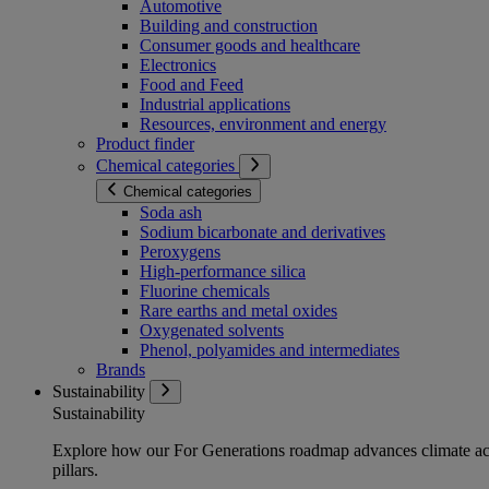
Automotive
Building and construction
Consumer goods and healthcare
Electronics
Food and Feed
Industrial applications
Resources, environment and energy
Product finder
Chemical categories
Chemical categories
Soda ash
Sodium bicarbonate and derivatives
Peroxygens
High-performance silica
Fluorine chemicals
Rare earths and metal oxides
Oxygenated solvents
Phenol, polyamides and intermediates
Brands
Sustainability
Sustainability
Explore how our For Generations roadmap advances climate act
pillars.