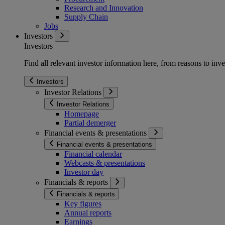
Research and Innovation
Supply Chain
Jobs
Investors
Investors
Find all relevant investor information here, from reasons to inve
Investors
Investor Relations
Investor Relations
Homepage
Partial demerger
Financial events & presentations
Financial events & presentations
Financial calendar
Webcasts & presentations
Investor day
Financials & reports
Financials & reports
Key figures
Annual reports
Earnings