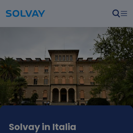
Salta al contenuto principale
Solvay in Italia