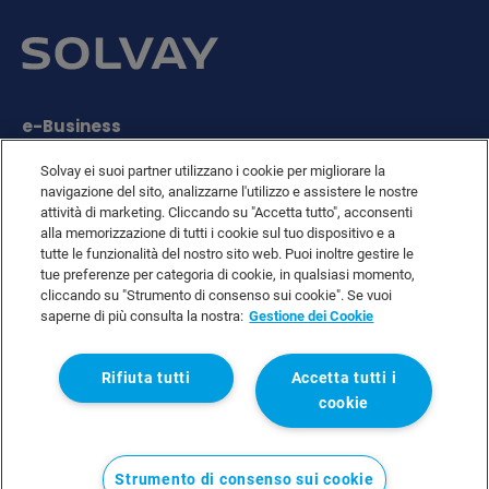
e-Business
Contact Us
Solvay ei suoi partner utilizzano i cookie per migliorare la
Suppliers
navigazione del sito, analizzarne l'utilizzo e assistere le nostre
Ethics Helpline
attività di marketing. Cliccando su "Accetta tutto", acconsenti
Sitemap
alla memorizzazione di tutti i cookie sul tuo dispositivo e a
Solvay's Privacy & Cookie Policy
tutte le funzionalità del nostro sito web. Puoi inoltre gestire le
tue preferenze per categoria di cookie, in qualsiasi momento,
Terms and Conditions and Legal Notice
cliccando su "Strumento di consenso sui cookie". Se vuoi
Disclaimer
saperne di più consulta la nostra:
Gestione dei Cookie
Rifiuta tutti
Accetta tutti i
Linkedin
WeChat
Instagram
Facebook
Youtube
cookie
Strumento di consenso sui cookie