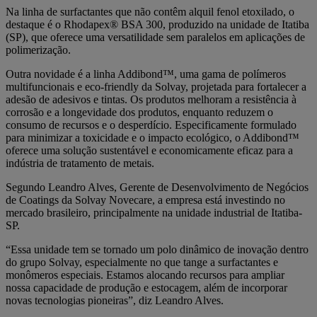
Na linha de surfactantes que não contêm alquil fenol etoxilado, o
destaque é o Rhodapex® BSA 300, produzido na unidade de Itatiba
(SP), que oferece uma versatilidade sem paralelos em aplicações de
polimerização.
Outra novidade é a linha Addibond™, uma gama de polímeros
multifuncionais e eco-friendly da Solvay, projetada para fortalecer a
adesão de adesivos e tintas. Os produtos melhoram a resistência à
corrosão e a longevidade dos produtos, enquanto reduzem o
consumo de recursos e o desperdício. Especificamente formulado
para minimizar a toxicidade e o impacto ecológico, o Addibond™
oferece uma solução sustentável e economicamente eficaz para a
indústria de tratamento de metais.
Segundo Leandro Alves, Gerente de Desenvolvimento de Negócios
de Coatings da Solvay Novecare, a empresa está investindo no
mercado brasileiro, principalmente na unidade industrial de Itatiba-
SP.
“Essa unidade tem se tornado um polo dinâmico de inovação dentro
do grupo Solvay, especialmente no que tange a surfactantes e
monômeros especiais. Estamos alocando recursos para ampliar
nossa capacidade de produção e estocagem, além de incorporar
novas tecnologias pioneiras”, diz Leandro Alves.