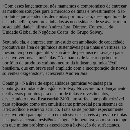
“Com esses lançamentos, nós mantemos o compromisso de entregar
as melhores soluções para o mercado de tintas e revestimentos. São
produtos que atendem às demandas por inovação, desempenho e de
custo/benefício, sempre alinhados às necessidades de se avançar em
sustentabilidade”, afirma Andrea Jara, Diretora Comercial da
Unidade Global de Negócios Coatis, do Grupo Solvay.
Segundo ela, a empresa tem investido em ampliação de capacidade
produtiva na área de químicos sustentáveis para tintas e vernizes, ao
mesmo tempo em que utiliza sua área de pesquisa e inovação para
desenvolver novas moléculas. “Acabamos de lançar o primeiro
portfólio de produtos carbono neutro da indústria química/têxtil
brasileira, que em breve será ampliado com a incorporação de novos
solventes oxigenados”, acrescenta Andrea Jara.
Coatings - Na área de especialidades químicas voltadas para
Coatings, a unidade de negócios Solvay Novecare faz o lançamento
de diversos produtos para o setor de tintas e revestimentos,
destacando o novo Reactsurf® 2490, um surfactante polimerizável
para aplicação como um emulsificante primordial para sistemas de
látex acrílico e estireno-acrílico. Trata-se de produto especialmente
desenvolvido para aplicação em adesivos sensíveis à pressão e tintas
nas quais a elevada resistência à água é imperativa, ao mesmo tempo
em que mitiga problemas associados à lixiviação de surfactantes.