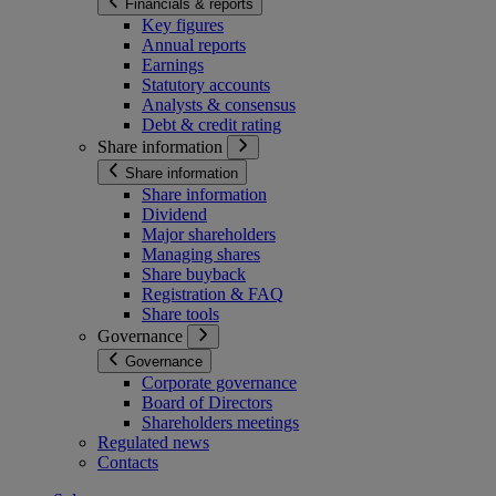
Financials & reports
Key figures
Annual reports
Earnings
Statutory accounts
Analysts & consensus
Debt & credit rating
Share information
Share information
Share information
Dividend
Major shareholders
Managing shares
Share buyback
Registration & FAQ
Share tools
Governance
Governance
Corporate governance
Board of Directors
Shareholders meetings
Regulated news
Contacts