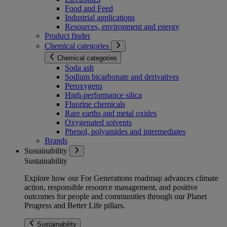
Food and Feed
Industrial applications
Resources, environment and energy
Product finder
Chemical categories
Chemical categories
Soda ash
Sodium bicarbonate and derivatives
Peroxygens
High-performance silica
Fluorine chemicals
Rare earths and metal oxides
Oxygenated solvents
Phenol, polyamides and intermediates
Brands
Sustainability
Sustainability
Explore how our For Generations roadmap advances climate
action, responsible resource management, and positive
outcomes for people and communities through our Planet
Progress and Better Life pillars.
Sustainability