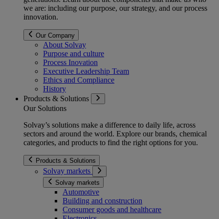
we are: including our purpose, our strategy, and our process
innovation.
Our Company
About Solvay
Purpose and culture
Process Inovation
Executive Leadership Team
Ethics and Compliance
History
Products & Solutions
Our Solutions
Solvay’s solutions make a difference to daily life, across
sectors and around the world. Explore our brands, chemical
categories, and products to find the right options for you.
Products & Solutions
Solvay markets
Solvay markets
Automotive
Building and construction
Consumer goods and healthcare
Electronics