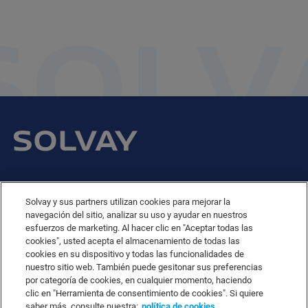
e-Business
Contact Us
Solvay y sus partners utilizan cookies para mejorar la
navegación del sitio, analizar su uso y ayudar en nuestros
Suppliers
esfuerzos de marketing. Al hacer clic en "Aceptar todas las
Ethics Helpline
cookies", usted acepta el almacenamiento de todas las
Sitemap
cookies en su dispositivo y todas las funcionalidades de
nuestro sitio web. También puede gesitonar sus preferencias
Solvay's Privacy & Cookie Policy
por categoría de cookies, en cualquier momento, haciendo
Terms and Conditions and Legal Notice
clic en "Herramienta de consentimiento de cookies". Si quiere
Disclaimer
saber más, consulte nuestra:
política de cookies