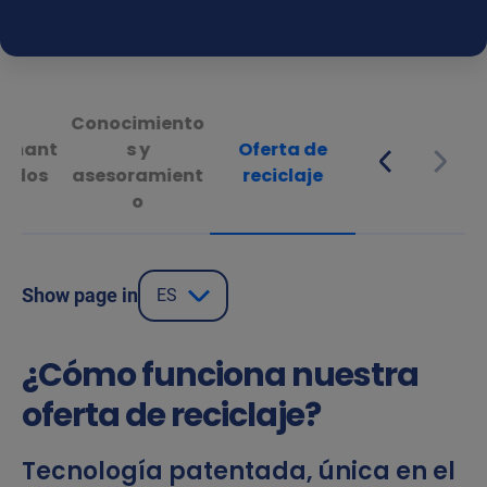
Conocimiento
inant
s y
Oferta de
tados
asesoramient
reciclaje
o
Show page in
ES
¿Cómo funciona nuestra
oferta de reciclaje?
Tecnología patentada, única en el