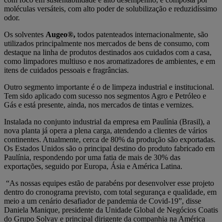
moléculas versáteis, com alto poder de solubilização e reduzidíssimo
odor.
Os solventes
Augeo®,
todos patenteados internacionalmente, são
utilizados principalmente nos mercados de bens de consumo, com
destaque na linha de produtos destinados aos cuidados com a casa,
como limpadores multiuso e nos aromatizadores de ambientes, e em
itens de cuidados pessoais e fragrâncias.
Outro segmento importante é o de limpeza industrial e institucional.
Tem sido aplicado com sucesso nos segmentos Agro e Petróleo e
Gás e está presente, ainda, nos mercados de tintas e vernizes.
Instalada no conjunto industrial da empresa em Paulínia (Brasil), a
nova planta já opera a plena carga, atendendo a clientes de vários
continentes. Atualmente, cerca de 80% da produção são exportadas.
Os Estados Unidos são o principal destino do produto fabricado em
Paulínia, respondendo por uma fatia de mais de 30% das
exportações, seguido por Europa, Ásia e América Latina.
“As nossas equipes estão de parabéns por desenvolver esse projeto
dentro do cronograma previsto, com total segurança e qualidade, em
meio a um cenário desafiador de pandemia de Covid-19”, disse
Daniela Manique, presidente da Unidade Global de Negócios Coatis
do Grupo Solvay e principal dirigente da companhia na América