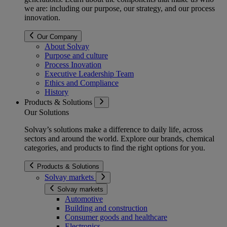
we are: including our purpose, our strategy, and our process
innovation.
Our Company
About Solvay
Purpose and culture
Process Inovation
Executive Leadership Team
Ethics and Compliance
History
Products & Solutions
Our Solutions
Solvay’s solutions make a difference to daily life, across
sectors and around the world. Explore our brands, chemical
categories, and products to find the right options for you.
Products & Solutions
Solvay markets
Solvay markets
Automotive
Building and construction
Consumer goods and healthcare
Electronics