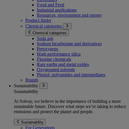
Food and Feed
Industrial applications
Resources, environment and energy
Product finder
Chemical categories
Chemical categories
Soda ash
Sodium bicarbonate and derivatives
Peroxygens
High-performance silica
Fluorine chemicals
Rare earths and metal oxides
Oxygenated solvents
Phenol, polyamides and intermediates
Brands
Sustainability
Sustainability
At Solvay, we believe in the importance of building a more
sustainable future. Discover what steps we’re taking to reduce
emissions and protect the planet and people.
Sustainability
For Generations