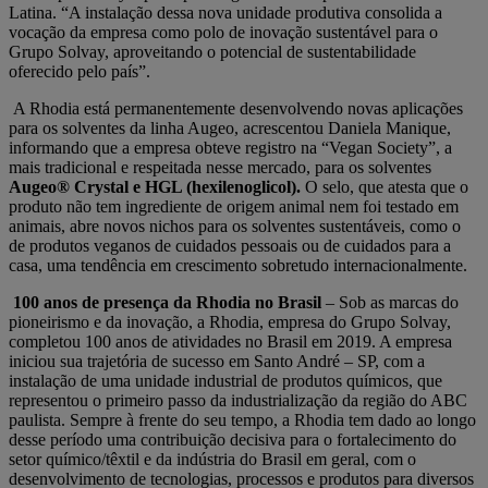
Latina. “A instalação dessa nova unidade produtiva consolida a
vocação da empresa como polo de inovação sustentável para o
Grupo Solvay, aproveitando o potencial de sustentabilidade
oferecido pelo país”.
A Rhodia está permanentemente desenvolvendo novas aplicações
para os solventes da linha Augeo, acrescentou Daniela Manique,
informando que a empresa obteve registro na “Vegan Society”, a
mais tradicional e respeitada nesse mercado, para os solventes
Augeo® Crystal e HGL (hexilenoglicol).
O selo, que atesta que o
produto não tem ingrediente de origem animal nem foi testado em
animais, abre novos nichos para os solventes sustentáveis, como o
de produtos veganos de cuidados pessoais ou de cuidados para a
casa, uma tendência em crescimento sobretudo internacionalmente.
100 anos de presença da Rhodia no Brasil
– Sob as marcas do
pioneirismo e da inovação, a Rhodia, empresa do Grupo Solvay,
completou 100 anos de atividades no Brasil em 2019. A empresa
iniciou sua trajetória de sucesso em Santo André – SP, com a
instalação de uma unidade industrial de produtos químicos, que
representou o primeiro passo da industrialização da região do ABC
paulista. Sempre à frente do seu tempo, a Rhodia tem dado ao longo
desse período uma contribuição decisiva para o fortalecimento do
setor químico/têxtil e da indústria do Brasil em geral, com o
desenvolvimento de tecnologias, processos e produtos para diversos