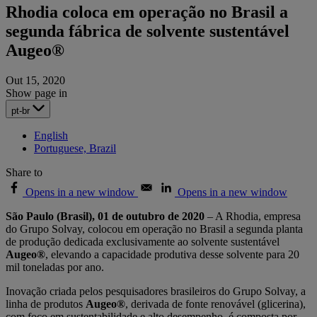
Rhodia coloca em operação no Brasil a
segunda fábrica de solvente sustentável
Augeo®
Out 15, 2020
Show page in
pt-br
English
Portuguese, Brazil
Share to
Opens in a new window
Opens in a new window
São Paulo (Brasil), 01 de outubro de 2020
– A Rhodia, empresa
do Grupo Solvay, colocou em operação no Brasil a segunda planta
de produção dedicada exclusivamente ao solvente sustentável
Augeo®
, elevando a capacidade produtiva desse solvente para 20
mil toneladas por ano.
Inovação criada pelos pesquisadores brasileiros do Grupo Solvay, a
linha de produtos
Augeo®
, derivada de fonte renovável (glicerina),
com foco em sustentabilidade e alto desempenho, é composta por