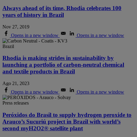
Always ahead of its time, Rhodia celebrates 100
years of history in Brazil
Nov 27, 2019
Opens in a new window
Opens in a new window
Brazil
Rhodia is making strides in sustainability by
launching a portfolio of carbon-neutral chemical
and textile products in Brazil
Ago 21, 2023
Opens in a new window
Opens in a new window
Press releases
Peróxidos do Brasil to supply hydrogen peroxide to
Arauco’s Sucuriú project in Brazil with world’s
second myH2O2® satellite plant