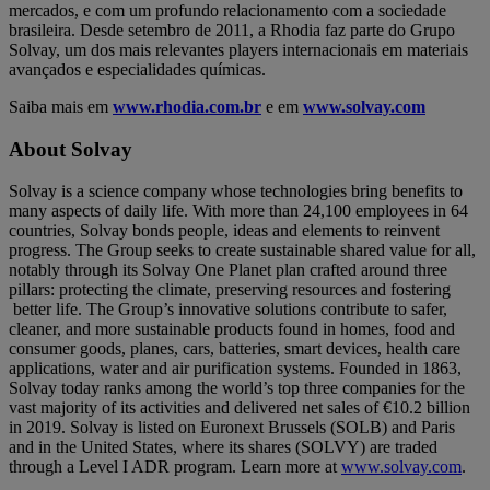
mercados, e com um profundo relacionamento com a sociedade
brasileira. Desde setembro de 2011, a Rhodia faz parte do Grupo
Solvay, um dos mais relevantes players internacionais em materiais
avançados e especialidades químicas.
Saiba mais em
www.rhodia.com.br
e em
www.solvay.com
About Solvay
Solvay is a science company whose technologies bring benefits to
many aspects of daily life. With more than 24,100 employees in 64
countries, Solvay bonds people, ideas and elements to reinvent
progress. The Group seeks to create sustainable shared value for all,
notably through its Solvay One Planet plan crafted around three
pillars: protecting the climate, preserving resources and fostering
better life. The Group’s innovative solutions contribute to safer,
cleaner, and more sustainable products found in homes, food and
consumer goods, planes, cars, batteries, smart devices, health care
applications, water and air purification systems. Founded in 1863,
Solvay today ranks among the world’s top three companies for the
vast majority of its activities and delivered net sales of €10.2 billion
in 2019. Solvay is listed on Euronext Brussels (SOLB) and Paris
and in the United States, where its shares (SOLVY) are traded
through a Level I ADR program. Learn more at
www.solvay.com
.